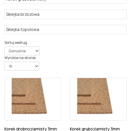
Sklejka brzozowa
Sklejka topolowa
Sortuj według
:
Wyników na stronie
:
Korek drobnoziarnisty 3mm
Korek gruboziarnisty 3mm