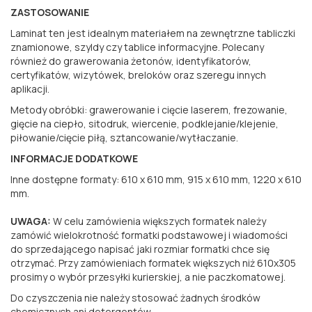
ZASTOSOWANIE
Laminat ten jest idealnym materiałem na zewnętrzne tabliczki
znamionowe, szyldy czy tablice informacyjne. Polecany
również do grawerowania żetonów, identyfikatorów,
certyfikatów, wizytówek, breloków oraz szeregu innych
aplikacji.
Metody obróbki: grawerowanie i cięcie laserem, frezowanie,
gięcie na ciepło, sitodruk, wiercenie, podklejanie/klejenie,
piłowanie/cięcie piłą, sztancowanie/wytłaczanie.
INFORMACJE DODATKOWE
Inne dostępne formaty: 610 x 610 mm, 915 x 610 mm, 1220 x 610
mm.
UWAGA:
W celu zamówienia większych formatek należy
zamówić wielokrotność formatki podstawowej i wiadomości
do sprzedającego napisać jaki rozmiar formatki chce się
otrzymać. Przy zamówieniach formatek większych niż 610x305
prosimy o wybór przesyłki kurierskiej, a nie paczkomatowej.
Do czyszczenia nie należy stosować żadnych środków
chemicznych ani detergentów.