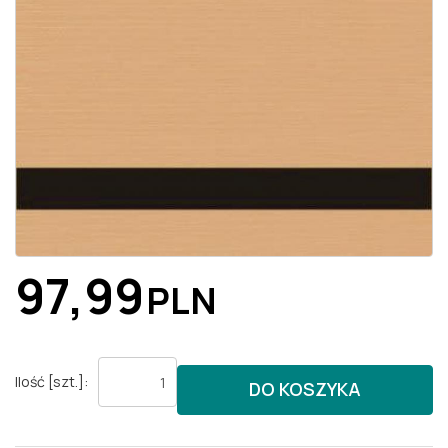
97,99
PLN
Ilość
[szt.]
:
DO KOSZYKA