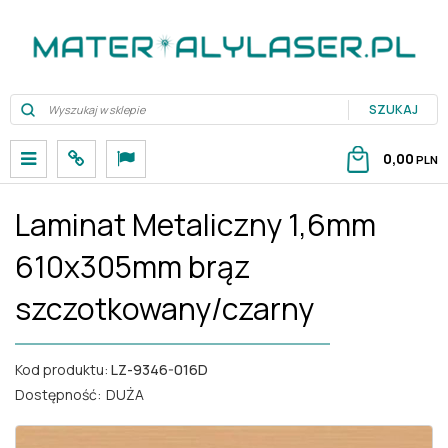
SZUKAJ
M
P
L
0,00
PLN
e
a
a
n
n
n
Laminat Metaliczny 1,6mm
u
e
g
l
610x305mm brąz
szczotkowany/czarny
Kod produktu
:
LZ-9346-016D
Dostępność
:
DUŻA