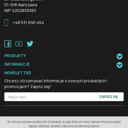
01-918 Warszawa
NIP: 5252839383
+48 531 690 454
PRODUKTY
INFORMACJE
NEWSLETTER
Chcesz otrzymywać informacje o nowych produktach i
promocjach? Zapisz się!
Copyrights by 3DM Group Sp. z o.o 2022. All rights reserved.
Ta strona używa ciasteczek (cookies), dzięki którym nasz serwis może działać
InfoSerwis
-
oprogramowanie sklepu internetowego
lepiej. Możesz określić warunki przechowywania